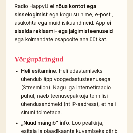
Radio HappyU
ei nõua kontot ega
sisselogimist
ega kogu su nime, e-posti,
asukohta ega muid isikuandmeid. Äpp
ei
sisalda reklaami- ega jälgimisteenuseid
ega kolmandate osapoolte analüütikat.
Võrgupäringud
Heli esitamine.
Heli edastamiseks
ühendub äpp voogedastusteenusega
(Streemlion). Nagu iga internetiraadio
puhul, näeb teenusepakkuja tehnilisi
ühendusandmeid (nt IP-aadress), et heli
sinuni toimetada.
„Nüüd mängib" info.
Loo pealkirja,
esitaja ja plaadikaante kuvamiseks pärib