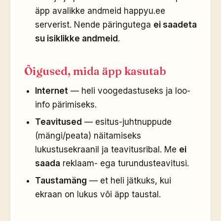
äpp avalikke andmeid happyu.ee
serverist. Nende päringutega
ei saadeta
su isiklikke andmeid
.
Õigused, mida äpp kasutab
Internet
— heli voogedastuseks ja loo-
info pärimiseks.
Teavitused
— esitus-juhtnuppude
(mängi/peata) näitamiseks
lukustusekraanil ja teavitusribal. Me
ei
saada
reklaam- ega turundusteavitusi.
Taustamäng
— et heli jätkuks, kui
ekraan on lukus või äpp taustal.