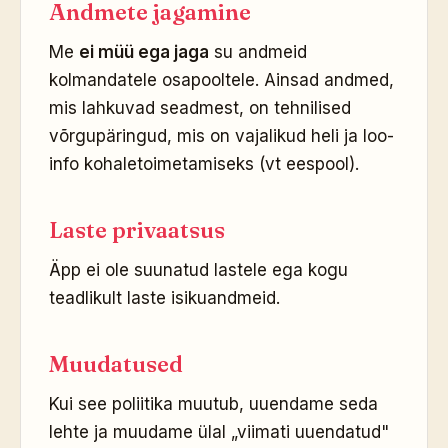
Andmete jagamine
Me
ei müü ega jaga
su andmeid
kolmandatele osapooltele. Ainsad andmed,
mis lahkuvad seadmest, on tehnilised
võrgupäringud, mis on vajalikud heli ja loo-
info kohaletoimetamiseks (vt eespool).
Laste privaatsus
Äpp ei ole suunatud lastele ega kogu
teadlikult laste isikuandmeid.
Muudatused
Kui see poliitika muutub, uuendame seda
lehte ja muudame ülal „viimati uuendatud"