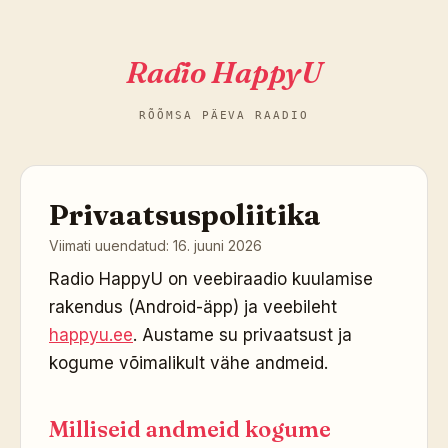
Radio HappyU
RÕÕMSA PÄEVA RAADIO
Privaatsuspoliitika
Viimati uuendatud: 16. juuni 2026
Radio HappyU on veebiraadio kuulamise
rakendus (Android-äpp) ja veebileht
happyu.ee
. Austame su privaatsust ja
kogume võimalikult vähe andmeid.
Milliseid andmeid kogume